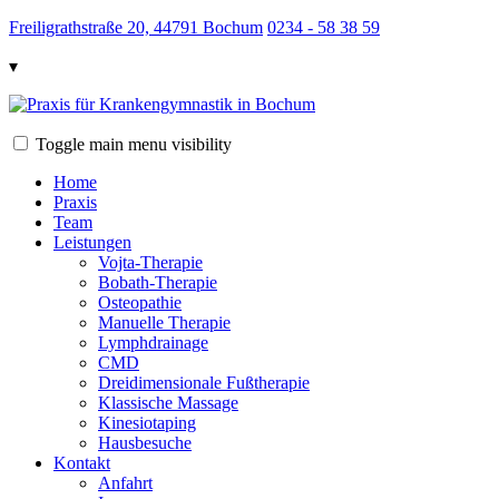
Freiligrathstraße 20, 44791 Bochum
0234 - 58 38 59
▾
Toggle main menu visibility
Home
Praxis
Team
Leistungen
Vojta-Therapie
Bobath-Therapie
Osteopathie
Manuelle Therapie
Lymphdrainage
CMD
Dreidimensionale Fußtherapie
Klassische Massage
Kinesiotaping
Hausbesuche
Kontakt
Anfahrt